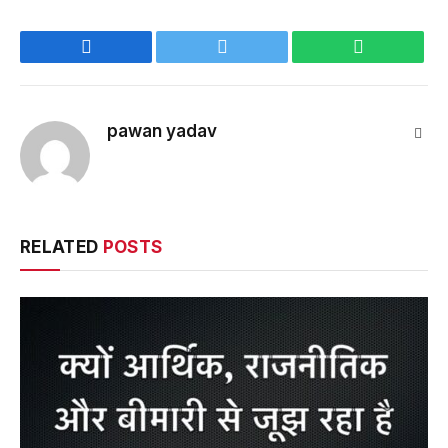
Facebook
Twitter
WhatsApp
pawan yadav
Webs
RELATED
POSTS